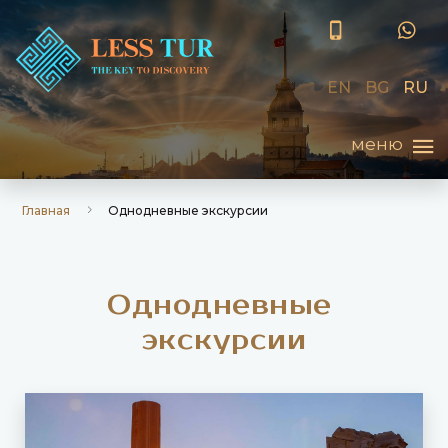
EN
BG
RU
Главная
Однодневные экскурсии
О
д
н
о
д
н
е
в
н
ы
е
э
к
с
к
у
р
с
и
и