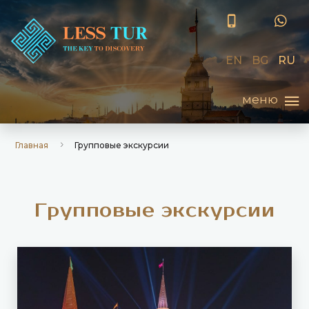
EN
BG
RU
Главная
Групповые экскурсии
Г
р
у
п
п
о
в
ы
е
э
к
с
к
у
р
с
и
и