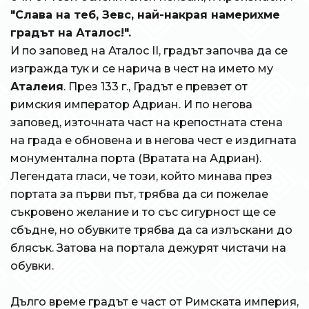
"Слава на теб, Зевс, най-накрая намерихме
градът на Аталос!".
И по заповед на Аталос II, градът започва да се
изгражда тук и се нарича в чест на името му
Аталеия
. През 133 г., Градът е превзет от
римския император Адриан. И по негова
заповед, източната част на крепостната стена
на града е обновена и в негова чест е издигната
монументална порта (Вратата на Адриан).
Легендата гласи, че този, който минава през
портата за първи път, трябва да си пожелае
съкровено желание и то със сигурност ще се
сбъдне, но обувките трябва да са излъскани до
блясък. Затова на портала дежурят чистачи на
обувки.
Дълго време градът е част от Римската империя,