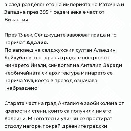
а след разделянето на империята на Източна и
Западна през 395 г. седем века е част от
Византия.
През 13 век, Селджуците завоюват града и го
наричат
Адалия.
По заповед на селджукския султан Алаедин
Кейкубат в центъра на града е построено
минарето Йивли, символът на Анталия. Заради
необичайната си архитектура минарето се
нарича Yivli, което в превод означава
„набраздено“.
Старата част на град Анталия е заобиколена от
крепостни стени, които са получили името
Калеичи. Много тесни улички се простират
отдолу нагоре, покрай древните градски