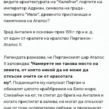
видите архитектурата на "Калейчи", портите на
император Адриан, символа на града -
минарето "Ивли", древното пристанище и
паметника на Аталос?
Град Анталия е основан през 159 г. пр.н.е. д..
от един от кралете на кралство Пергамон -
Аталос II.
Легендата разказва, че Пергамският цар Аталос
II заповядва:
"Намерете ми такова място на
земята, от което никой да не може да
откъсне очите си от красотата
му".
Поданиците му напускат Пергам и
обикалят цялото крайбрежие на Бяло море.
Слизайки на юг, те стигат до брега на Анталия и
когато пристигат в залива, не могат да откъснат
очи от този ослепителен пейзаж, и произнасят :