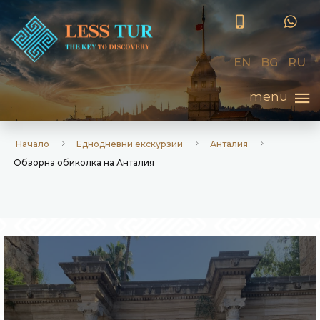
EN
BG
RU
Начало
Еднодневни екскурзии
Анталия
Обзорна обиколка на Анталия