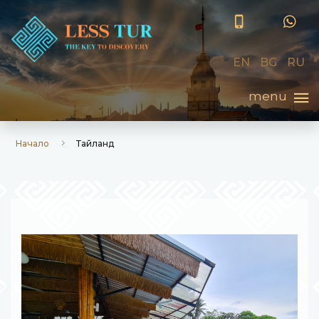
EN
BG
RU
Начало
Тайланд