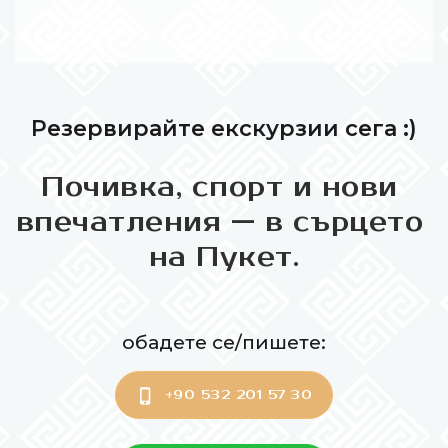
Резервирайте екскурзии сега :)
П
о
ч
и
в
к
а
,
с
п
о
р
т
и
н
о
в
и
в
п
е
ч
а
т
л
е
н
и
я
—
в
с
ъ
р
ц
е
т
о
н
а
П
у
к
е
т
.
обадете се/пишете:
+90 532 201 57 30