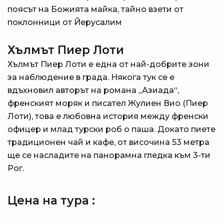
поясът на Божията майка, тайно взети от
поклонници от Йерусалим
Хълмът Пиер Лоти
Хълмът Пиер Лоти е една от най-добрите зони
за наблюдение в града. Някога тук се е
вдъхновил авторът на романа „Азиада“,
френският моряк и писател Жулиен Вио (Пиер
Лоти), това е любовна история между френски
офицер и млад турски роб о паша. Докато пиете
традиционен чай и кафе, от височина 53 метра
ще се насладите на панорамна гледка към 3-ти
Рог.
Цена на тура :