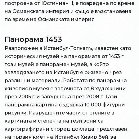
построена от Юстиниан II, е повредена по време
на Османската империя и също е възстановена
по време на Османската империя
Панорама 1453
Разположен в Истанбул-Топкапъ, известен като
историческия музей на панорамата от 1453 г.,
този музей е панорамен музей, в който
завладяването на Истанбул е оживено чрез
различни материали. Работата по панорамна
живопис в музея е започната от 8 художници
през 2005 г. и завършена през 2008 г. Тази
панорамна картина съдържа 10 000 фигурни
рисунки. Разрушените части от стените в
картината и степента на тези зони са
картографирани според доклада, представен
на първия кмет на Истанбул Хизир бей, за