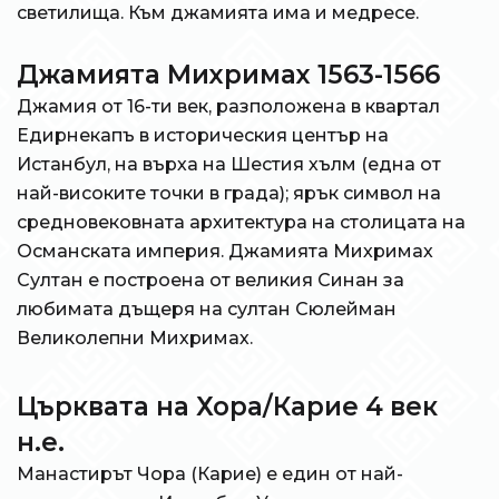
светилища. Към джамията има и медресе.
Джамията Михримах 1563-1566
Джамия от 16-ти век, разположена в квартал
Едирнекапъ в историческия център на
Истанбул, на върха на Шестия хълм (една от
най-високите точки в града); ярък символ на
средновековната архитектура на столицата на
Османската империя. Джамията Михримах
Султан е построена от великия Синан за
любимата дъщеря на султан Сюлейман
Великолепни Михримах.
Църквата на Хора/Карие 4 век
н.е.
Манастирът Чора (Карие) е един от най-