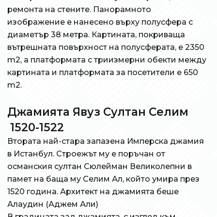
ремонта на стените. Панорамното
изображение е нанесено върху полусфера с
диаметър 38 метра. Картината, покриваща
вътрешната повърхност на полусферата, е 2350
m2, а платформата с триизмерни обекти между
картината и платформата за посетители е 650
m2.
Джамията Явуз Султан Селим
1520-1522
Втората най-стара запазена Имперска джамия
в Истанбул. Строежът му е поръчан от
османския султан Сюлейман Великолепни в
памет на баща му Селим Ал, който умира през
1520 година. Архитект на джамията беше
Алаудин (Аджем Али)
В градината зад джамията, с изглед към