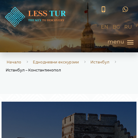
EN
BG
RU
Начало
Еднодневни екскурзии
Истанбул
Истанбул – Константинопол