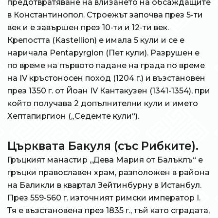
предотвратяване на влизането на обсаждащите
в Константинопол. Строежът започва през 5-ти
век и е завършен през 10-ти и 12-ти век.
Крепостта (Kastellion) е имала 5 кули и се е
наричала Pentapyrgion (Пет кули). Разрушен е
по време на първото падане на града по време
на IV кръстоносен поход (1204 г.) и възстановен
през 1350 г. от Йоан IV Кантакузен (1341-1354), при
който получава 2 допълнителни кули и името
Хептапиргион („Седемте кули“).
Църквата Бакуля (със Рибките).
Гръцкият манастир „Дева Мария от Балъклъ“ е
гръцки православен храм, разположен в района
на Баликли в квартал Зейтинбурну в Истанбул.
През 559-560 г. източният римски император I.
Тя е възстановена през 1835 г., тъй като сградата,