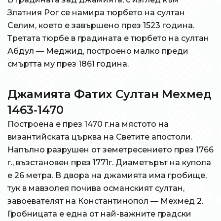
Златния Рог се намира тюрбето на султан
Селим, което е завършено през 1523 година.
Третата тюрбе в градината е тюрбето на султан
Абдул — Меджид, построено малко преди
смъртта му през 1861 година.
Джамията Фатих Султан Мехмед
1463-1470
Построена е през 1470 г.на мястото на
византийската църква на Светите апостоли.
Напълно разрушен от земетресението през 1766
г., възстановен през 1771г. Диаметърът на купола
е 26 метра. В двора на джамията има гробище,
тук в мавзолея почива османският султан,
завоевателят на Константинопол — Мехмед 2.
Гробницата е една от най-важните градски