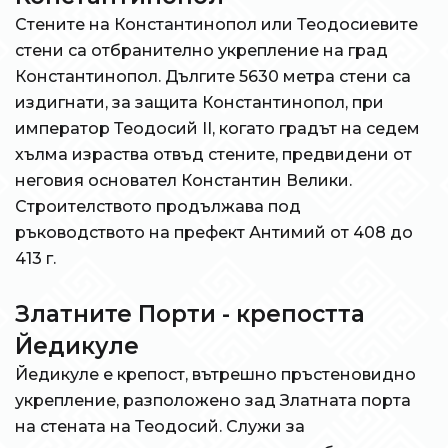
Стените на Константинопол или Теодосиевите
стени са отбранително укрепление на град
Константинопол. Дългите 5630 метра стени са
издигнати, за защита Константинопол, при
император Теодосий II, когато градът на седем
хълма израства отвъд стените, предвидени от
неговия основател Константин Велики.
Строителството продължава под
ръководството на префект Антимий от 408 до
413 г.
Златните Порти - крепостта
Йедикуле
Йедикуле е крепост, вътрешно пръстеновидно
укрепление, разположено зад Златната порта
на стената на Теодосий. Служи за