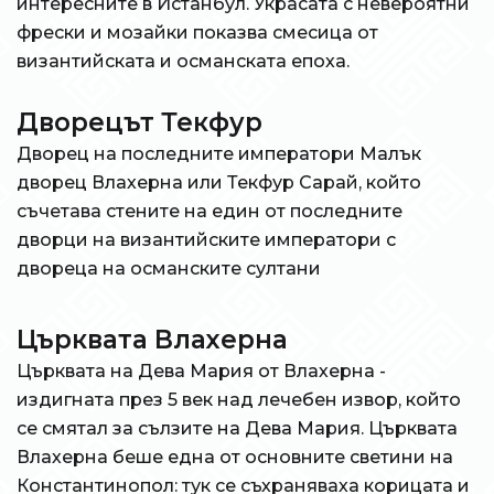
интересните в Истанбул. Украсата с невероятни
фрески и мозайки показва смесица от
византийската и османската епоха.
Дворецът Текфур
Дворец на последните императори Малък
дворец Влахерна или Текфур Сарай, който
съчетава стените на един от последните
дворци на византийските императори с
двореца на османските султани
Църквата Влахерна
Църквата на Дева Мария от Влахерна -
издигната през 5 век над лечебен извор, който
се смятал за сълзите на Дева Мария. Църквата
Влахерна беше една от основните светини на
Константинопол: тук се съхраняваха корицата и